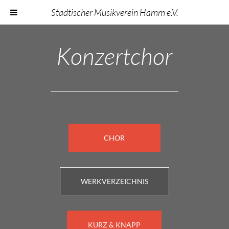
Städtischer Musikverein Hamm e.V.
Konzertchor
CHOR
WERKVERZEICHNIS
KURZ & KNAPP